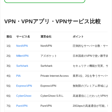
VPN・VPNアプリ・VPNサービス比較
順位
サービス名
運営会社
ポイント
1位
NordVPN
NordVPN
圧倒的なサーバー台数・サーバ
2位
MillenVPN
アズポケット
日本国産のVPNで使い勝手抜群
3位
Surfshark
Surfshark
セキュリティ機能が充実。サー
4位
PIA
Private Internet Access
業界1位、2位を争うサーバー
5位
ExpressVPN
ExpressVPN
無制限のプレミアム帯域による
6位
CyberGhost
CyberGhost S.R.L.
高速通信にこだわったVPNサー
7位
PureVPN
PureVPN
20Gbpsの高速通信が可能。