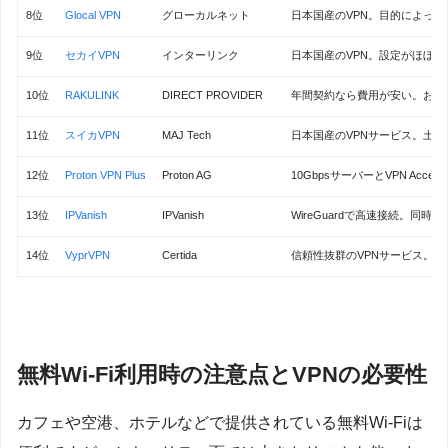
8位
Glocal VPN
グローカルネット
日本国産のVPN。目的によっ
9位
セカイVPN
インターリンク
日本国産のVPN。設定がほぼ
10位
RAKULINK
DIRECT PROVIDER
年間契約なら費用が安い。お得
11位
スイカVPN
MAJ Tech
日本国産のVPNサービス。土日
12位
Proton VPN Plus
Proton AG
10GbpsサーバーとVPN Accele
13位
IPVanish
IPVanish
WireGuardで高速接続。同
14位
VyprVPN
Certida
信頼性抜群のVPNサービス。
無料Wi-Fi利用時の注意点とVPNの必要性
カフェや空港、ホテルなどで提供されている無料Wi-Fiは