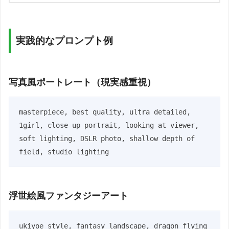
実践的なプロンプト例
写真風ポートレート（現実感重視）
masterpiece, best quality, ultra detailed, 
1girl, close-up portrait, looking at viewer, 
soft lighting, DSLR photo, shallow depth of 
field, studio lighting
浮世絵風ファンタジーアート
ukiyoe style, fantasy landscape, dragon flying 