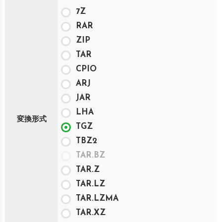
7Z
RAR
ZIP
TAR
CPIO
ARJ
JAR
LHA
変換形式
TGZ
TBZ2
TAR.BZ
TAR.Z
TAR.LZ
TAR.LZMA
TAR.XZ