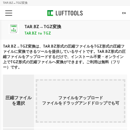
TAR.BZ
→
TGZ
変換
EN
TAR.BZ
→
TGZ
変換
TAR.BZ
to
TGZ
TAR.BZ
→
TGZ
変換は、
TAR.BZ
形式の圧縮ファイルを
TGZ
形式の圧縮フ
ァイルに変換できるツールを提供しているサイトです。
TAR.BZ
形式の圧
縮ファイルをアップロードするだけで、インストール不要・オンライン
上で
TGZ
形式の圧縮ファイルへ変換ができます。ご利用は無料（フリ
ー）です。
圧縮ファイル
ファイルをアップロード
ファイルをドラッグアンドドロップでも可
を選択