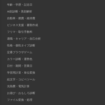
年齢・学歴・記念日
AI顔診断・美顔解析
自動車・燃費・維持費
ビジネス支援・書類作成
フリマ・取引手数料
適職・キャリア・自己分析
性格・個性タイプ診断
定番ブラウザゲーム
カラー診断・運勢色
日付・期間・営業日
学習用計算・単位変換
絵文字・コピペツール
光熱費・電気計算
お遊び・おもしろ診断
ファイル変換・処理