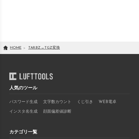
HOME
TAR.BZ
→
TGZ
変換
人気のツール
パスワード生成
文字数カウント
くじ引き
WEB電卓
インスタ名生成
顔面偏差値診断
カテゴリ一覧