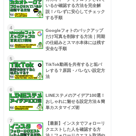
いるか確認する方法を完全解
説！バレずに安心してチェック
する手順
4
Googleフォトのバックアップ
だけ写真を削除する方法｜同期
の仕組みとスマホ本体には残す
安全な手順
5
TikTok動画を共有すると垢バ
レする？原因・バレない設定方
法
6
LINEステメのアイデア100選！
おしゃれに魅せる設定方法＆簡
単カスタマイズ術
7
【最新】インスタでフォローリ
クエストした人を確認する方
法！フォローリクエスト取消や