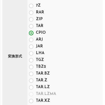
7Z
RAR
ZIP
TAR
CPIO
ARJ
JAR
LHA
変換形式
TGZ
TBZ2
TAR.BZ
TAR.Z
TAR.LZ
TAR.LZMA
TAR.XZ