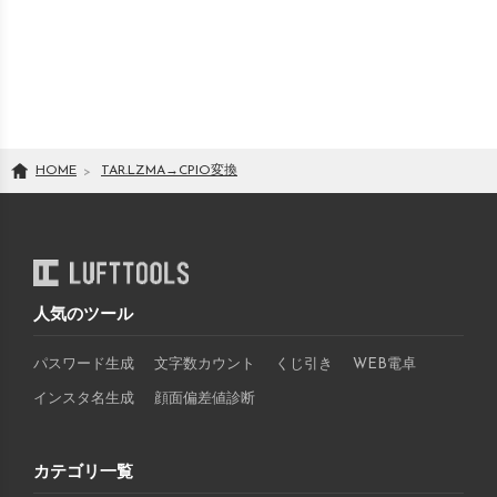
HOME
TAR.LZMA
→
CPIO
変換
人気のツール
パスワード生成
文字数カウント
くじ引き
WEB電卓
インスタ名生成
顔面偏差値診断
カテゴリ一覧