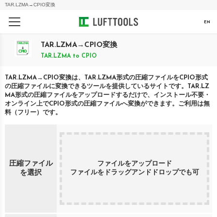
TAR.LZMA
→
CPIO
変換
EN
TAR.LZMA
→
CPIO
変換
TAR.LZMA
to
CPIO
TAR.LZMA
→
CPIO
変換は、
TAR.LZMA
形式の圧縮ファイルを
CPIO
形式
の圧縮ファイルに変換できるツールを提供しているサイトです。
TAR.LZ
MA
形式の圧縮ファイルをアップロードするだけで、インストール不要・
オンライン上で
CPIO
形式の圧縮ファイルへ変換ができます。ご利用は無
料（フリー）です。
圧縮ファイル
ファイルをアップロード
ファイルをドラッグアンドドロップでも可
を選択