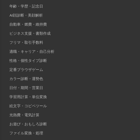
年齢・学歴・記念日
AI顔診断・美顔解析
自動車・燃費・維持費
ビジネス支援・書類作成
フリマ・取引手数料
適職・キャリア・自己分析
性格・個性タイプ診断
定番ブラウザゲーム
カラー診断・運勢色
日付・期間・営業日
学習用計算・単位変換
絵文字・コピペツール
光熱費・電気計算
お遊び・おもしろ診断
ファイル変換・処理