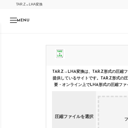
TAR.Z
→
LHA
変換
MENU
TAR.Z
→
LHA
変換は、
TAR.Z
形式の圧縮フ
提供しているサイトです。
TAR.Z
形式の圧
要・オンライン上で
LHA
形式の圧縮ファ
圧縮ファイルを選択