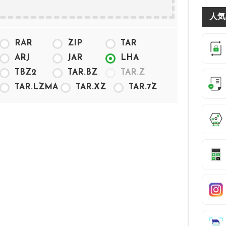
人気
RAR
ZIP
TAR
ARJ
JAR
LHA
TBZ2
TAR.BZ
TAR.Z
TAR.LZMA
TAR.XZ
TAR.7Z