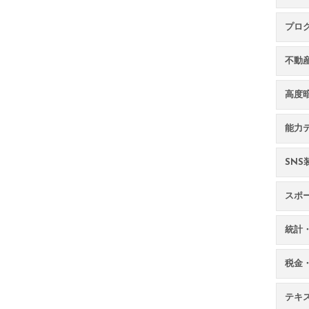
プロ
不動
高度
能力
SN
スポ
統計
税金
テキ