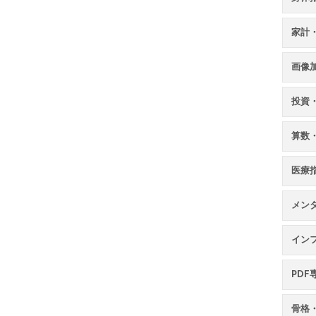
家計
画像
投資
算数
医療
メン
イン
PDF
骨格・