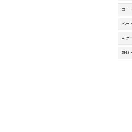
コー
ペッ
AIツ
SNS・