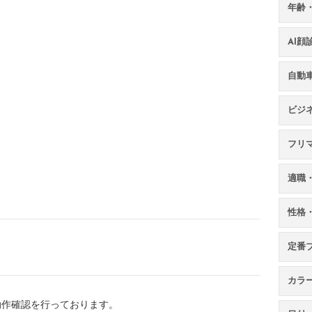
年齢
AI
自動
ビジ
フリ
適職
性格
定番
カラ
、動作確認を行っております。