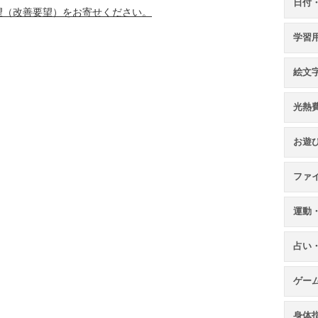
日付
望（改善要望）をお寄せください。
学習
絵文
光熱
お遊
ファ
運動
占い
ゲー
身体