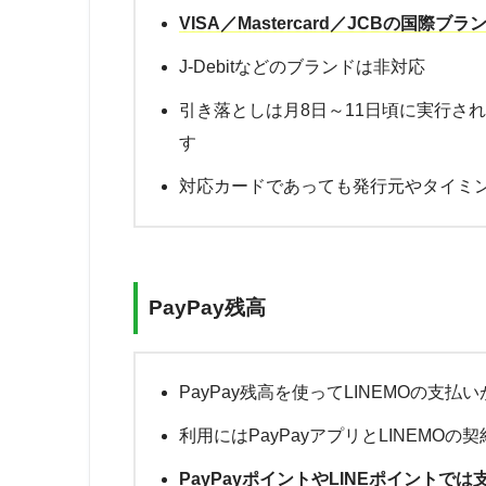
VISA／Mastercard／JCBの国際ブ
J-Debitなどのブランドは非対応
引き落としは月8日～11日頃に実行さ
す
対応カードであっても発行元やタイミ
PayPay残高
PayPay残高を使ってLINEMOの支払
利用にはPayPayアプリとLINEMO
PayPayポイントやLINEポイントで