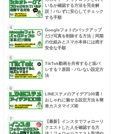
いるか確認する方法を完全解
説！バレずに安心してチェック
する手順
4
Googleフォトのバックアップ
だけ写真を削除する方法｜同期
の仕組みとスマホ本体には残す
安全な手順
5
TikTok動画を共有すると垢バ
レする？原因・バレない設定方
法
6
LINEステメのアイデア100選！
おしゃれに魅せる設定方法＆簡
単カスタマイズ術
7
【最新】インスタでフォローリ
クエストした人を確認する方
法！フォローリクエスト取消や