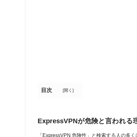
目次
[
開く
]
ExpressVPNが危険と言われ
「ExpressVPN 危険性」と検索する人