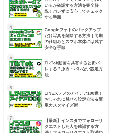
いるか確認する方法を完全解
説！バレずに安心してチェック
する手順
4
Googleフォトのバックアップ
だけ写真を削除する方法｜同期
の仕組みとスマホ本体には残す
安全な手順
5
TikTok動画を共有すると垢バ
レする？原因・バレない設定方
法
6
LINEステメのアイデア100選！
おしゃれに魅せる設定方法＆簡
単カスタマイズ術
7
【最新】インスタでフォローリ
クエストした人を確認する方
法！フォローリクエスト取消や