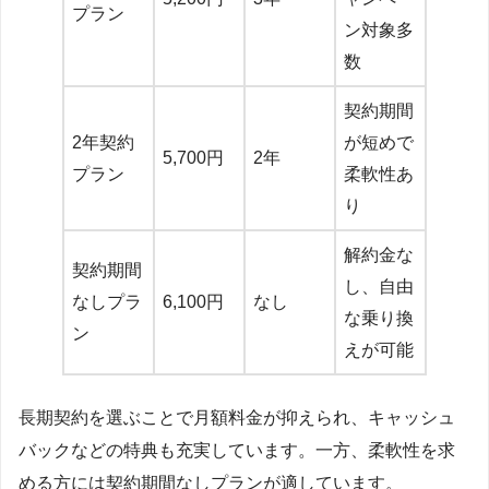
プラン
ン対象多
数
契約期間
2年契約
が短めで
5,700円
2年
プラン
柔軟性あ
り
解約金な
契約期間
し、自由
なしプラ
6,100円
なし
な乗り換
ン
えが可能
長期契約を選ぶことで月額料金が抑えられ、キャッシュ
バックなどの特典も充実しています。一方、柔軟性を求
める方には契約期間なしプランが適しています。