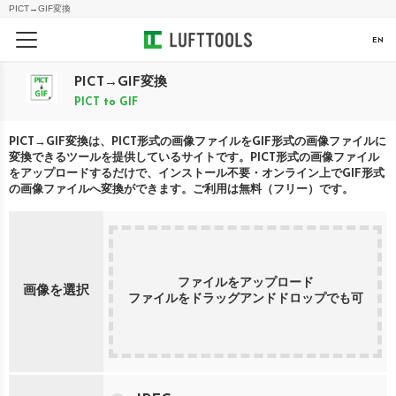
PICT
→
GIF
変換
EN
PICT
→
GIF
変換
PICT
to
GIF
PICT
→
GIF
変換は、
PICT
形式の画像ファイルを
GIF
形式の画像ファイルに
変換できるツールを提供しているサイトです。
PICT
形式の画像ファイル
をアップロードするだけで、インストール不要・オンライン上で
GIF
形式
の画像ファイルへ変換ができます。ご利用は無料（フリー）です。
ファイルをアップロード
画像を選択
ファイルをドラッグアンドドロップでも可