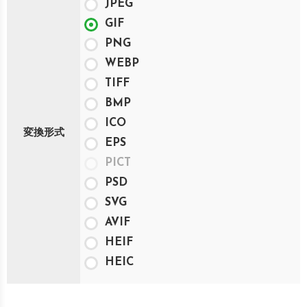
JPEG
GIF
PNG
WEBP
TIFF
BMP
ICO
変換形式
EPS
PICT
PSD
SVG
AVIF
HEIF
HEIC