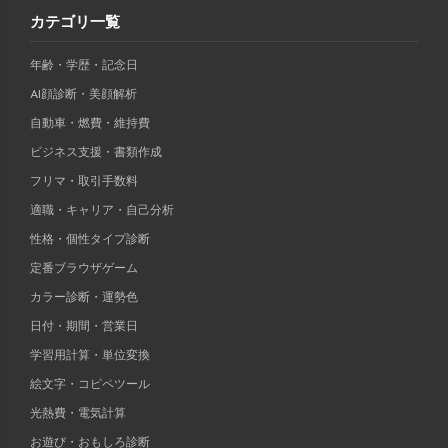
カテゴリ一覧
年齢・学歴・記念日
AI顔診断・美顔解析
自動車・燃費・維持費
ビジネス支援・書類作成
フリマ・取引手数料
適職・キャリア・自己分析
性格・個性タイプ診断
定番ブラウザゲーム
カラー診断・運勢色
日付・期間・営業日
学習用計算・単位変換
絵文字・コピペツール
光熱費・電気計算
お遊び・おもしろ診断