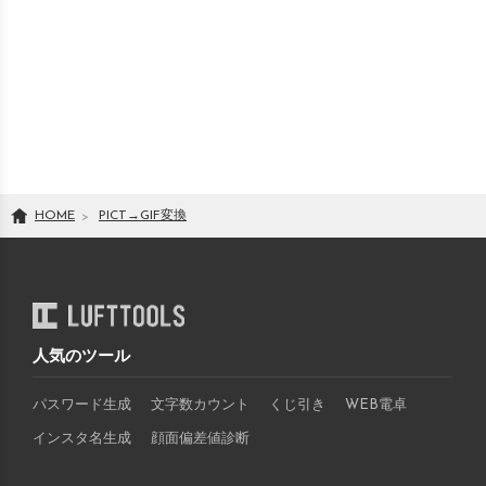
HOME
PICT
→
GIF
変換
人気のツール
パスワード生成
文字数カウント
くじ引き
WEB電卓
インスタ名生成
顔面偏差値診断