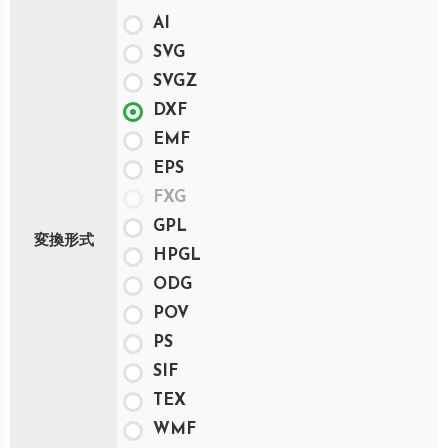
AI
SVG
SVGZ
DXF
EMF
EPS
FXG
GPL
変換形式
HPGL
ODG
POV
PS
SIF
TEX
WMF