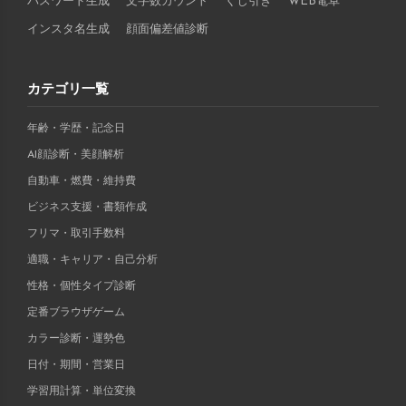
パスワード生成
文字数カウント
くじ引き
WEB電卓
インスタ名生成
顔面偏差値診断
カテゴリ一覧
年齢・学歴・記念日
AI顔診断・美顔解析
自動車・燃費・維持費
ビジネス支援・書類作成
フリマ・取引手数料
適職・キャリア・自己分析
性格・個性タイプ診断
定番ブラウザゲーム
カラー診断・運勢色
日付・期間・営業日
学習用計算・単位変換