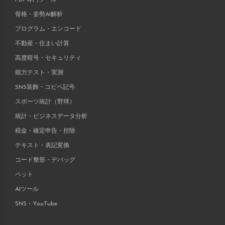
骨格・姿勢AI解析
プログラム・エンコード
不動産・住まい計算
高度暗号・セキュリティ
能力テスト・実測
SNS装飾・コピペ記号
スポーツ統計（野球）
統計・ビジネスデータ分析
税金・確定申告・控除
テキスト・表記変換
コード整形・デバッグ
ペット
AIツール
SNS・YouTube