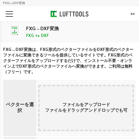
FXG
→
DXF
変換
EN
FXG
→
DXF
変換
FXG
to
DXF
FXG
→
DXF
変換は、
FXG
形式のベクターファイルを
DXF
形式のベクター
ファイルに変換できるツールを提供しているサイトです。
FXG
形式のベ
クターファイルをアップロードするだけで、インストール不要・オンラ
イン上で
DXF
形式のベクターファイルへ変換ができます。ご利用は無料
（フリー）です。
ベクターを選
ファイルをアップロード
ファイルをドラッグアンドドロップでも可
択