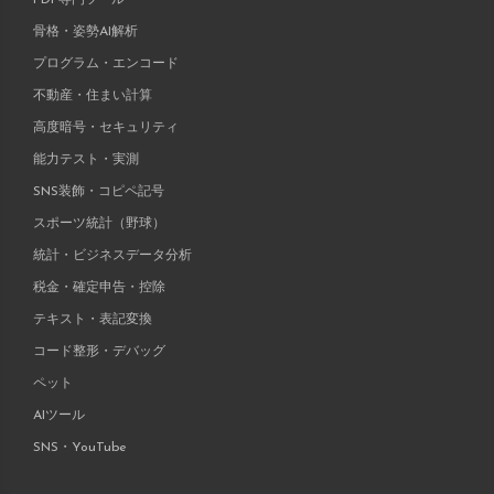
骨格・姿勢AI解析
プログラム・エンコード
不動産・住まい計算
高度暗号・セキュリティ
能力テスト・実測
SNS装飾・コピペ記号
スポーツ統計（野球）
統計・ビジネスデータ分析
税金・確定申告・控除
テキスト・表記変換
コード整形・デバッグ
ペット
AIツール
SNS・YouTube