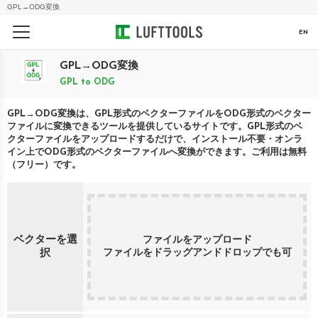
GPL
→
ODG
変換
EN
GPL
→
ODG
変換
GPL
to
ODG
GPL
→
ODG
変換は、
GPL
形式のベクターファイルを
ODG
形式のベクター
ファイルに変換できるツールを提供しているサイトです。
GPL
形式のベ
クターファイルをアップロードするだけで、インストール不要・オンラ
イン上で
ODG
形式のベクターファイルへ変換ができます。ご利用は無料
（フリー）です。
ベクターを選
ファイルをアップロード
ファイルをドラッグアンドドロップでも可
択