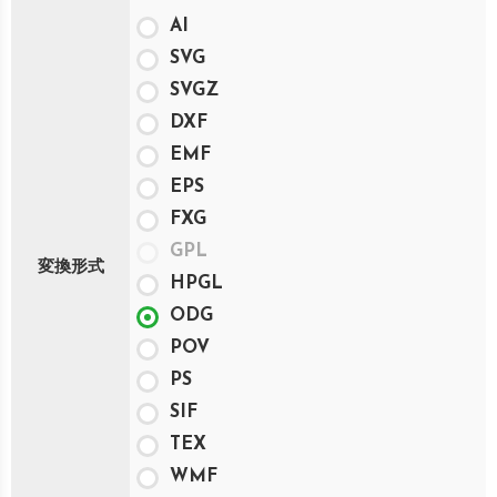
AI
SVG
SVGZ
DXF
EMF
EPS
FXG
GPL
変換形式
HPGL
ODG
POV
PS
SIF
TEX
WMF