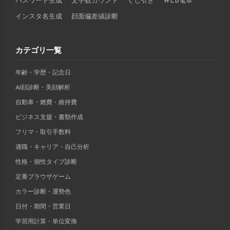
パスワード生成
文字数カウント
くじ引き
WEB電卓
インスタ名生成
顔面偏差値診断
カテゴリ一覧
年齢・学歴・記念日
AI顔診断・美顔解析
自動車・燃費・維持費
ビジネス支援・書類作成
フリマ・取引手数料
適職・キャリア・自己分析
性格・個性タイプ診断
定番ブラウザゲーム
カラー診断・運勢色
日付・期間・営業日
学習用計算・単位変換