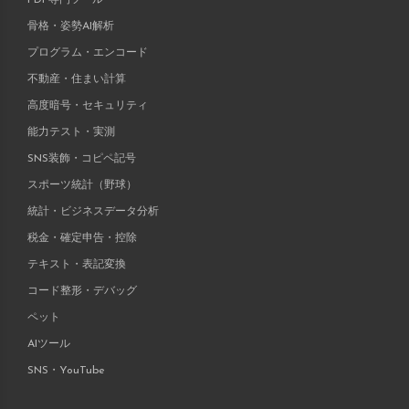
骨格・姿勢AI解析
プログラム・エンコード
不動産・住まい計算
高度暗号・セキュリティ
能力テスト・実測
SNS装飾・コピペ記号
スポーツ統計（野球）
統計・ビジネスデータ分析
税金・確定申告・控除
テキスト・表記変換
コード整形・デバッグ
ペット
AIツール
SNS・YouTube