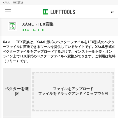
XAML
→
TEX
変換
EN
XAML
→
TEX
変換
XAML
to
TEX
XAML
→
TEX
変換は、
XAML
形式のベクターファイルを
TEX
形式のベクタ
ーファイルに変換できるツールを提供しているサイトです。
XAML
形式の
ベクターファイルをアップロードするだけで、インストール不要・オン
ライン上で
TEX
形式のベクターファイルへ変換ができます。ご利用は無料
（フリー）です。
ベクターを選
ファイルをアップロード
ファイルをドラッグアンドドロップでも可
択