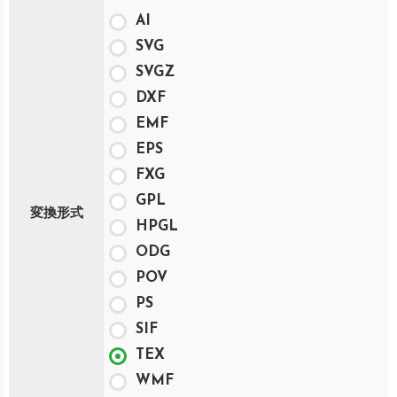
AI
SVG
SVGZ
DXF
EMF
EPS
FXG
GPL
変換形式
HPGL
ODG
POV
PS
SIF
TEX
WMF