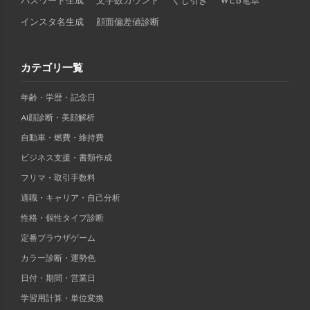
パスワード生成
文字数カウント
くじ引き
WEB電卓
インスタ名生成
顔面偏差値診断
カテゴリ一覧
年齢・学歴・記念日
AI顔診断・美顔解析
自動車・燃費・維持費
ビジネス支援・書類作成
フリマ・取引手数料
適職・キャリア・自己分析
性格・個性タイプ診断
定番ブラウザゲーム
カラー診断・運勢色
日付・期間・営業日
学習用計算・単位変換