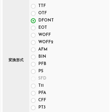
TTF
OTF
DFONT
EOT
WOFF
WOFF2
AFM
BIN
変換形式
PFB
PS
SFD
T11
PFA
CFF
PT3