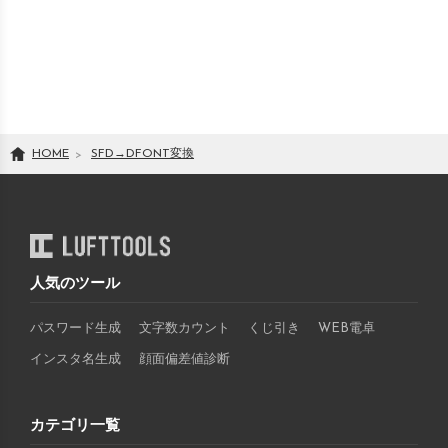
HOME
SFD
→
DFONT
変換
人気のツール
パスワード生成
文字数カウント
くじ引き
WEB電卓
インスタ名生成
顔面偏差値診断
カテゴリ一覧