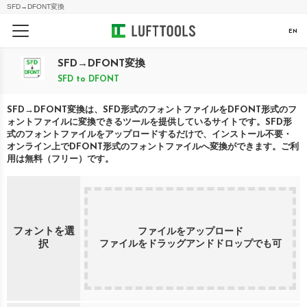
SFD
→
DFONT
変換
EN
SFD
→
DFONT
変換
SFD
to
DFONT
SFD
→
DFONT
変換は、
SFD
形式のフォントファイルを
DFONT
形式のフ
ォントファイルに変換できるツールを提供しているサイトです。
SFD
形
式のフォントファイルをアップロードするだけで、インストール不要・
オンライン上で
DFONT
形式のフォントファイルへ変換ができます。ご利
用は無料（フリー）です。
フォントを選
ファイルをアップロード
ファイルをドラッグアンドドロップでも可
択