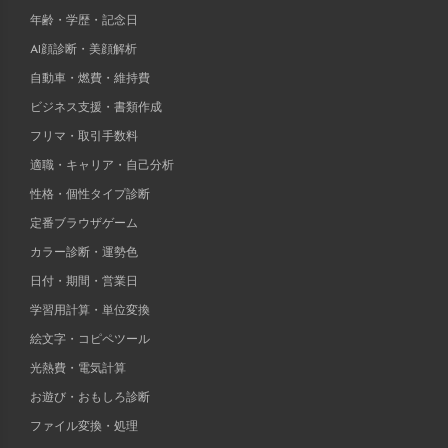
年齢・学歴・記念日
AI顔診断・美顔解析
自動車・燃費・維持費
ビジネス支援・書類作成
フリマ・取引手数料
適職・キャリア・自己分析
性格・個性タイプ診断
定番ブラウザゲーム
カラー診断・運勢色
日付・期間・営業日
学習用計算・単位変換
絵文字・コピペツール
光熱費・電気計算
お遊び・おもしろ診断
ファイル変換・処理