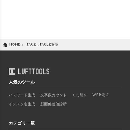
HOME
TAR.Z
→
TAR.LZ
変換
人気のツール
パスワード生成
文字数カウント
くじ引き
WEB電卓
インスタ名生成
顔面偏差値診断
カテゴリ一覧