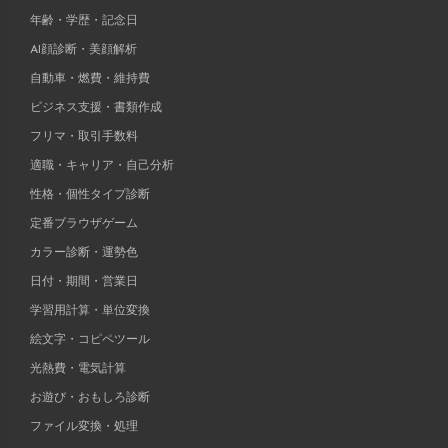
年齢・学歴・記念日
AI顔診断・美顔解析
自動車・燃費・維持費
ビジネス支援・書類作成
フリマ・取引手数料
適職・キャリア・自己分析
性格・個性タイプ診断
定番ブラウザゲーム
カラー診断・運勢色
日付・期間・営業日
学習用計算・単位変換
絵文字・コピペツール
光熱費・電気計算
お遊び・おもしろ診断
ファイル変換・処理