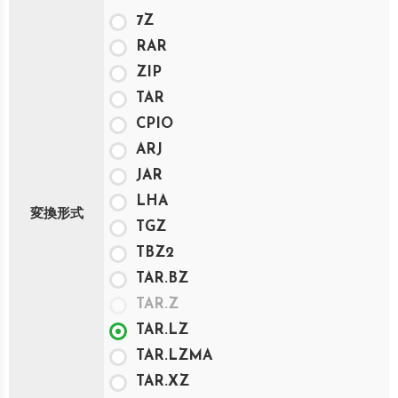
7Z
RAR
ZIP
TAR
CPIO
ARJ
JAR
LHA
変換形式
TGZ
TBZ2
TAR.BZ
TAR.Z
TAR.LZ
TAR.LZMA
TAR.XZ