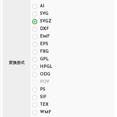
AI
SVG
SVGZ
DXF
EMF
EPS
FXG
GPL
変換形式
HPGL
ODG
POV
PS
SIF
TEX
WMF