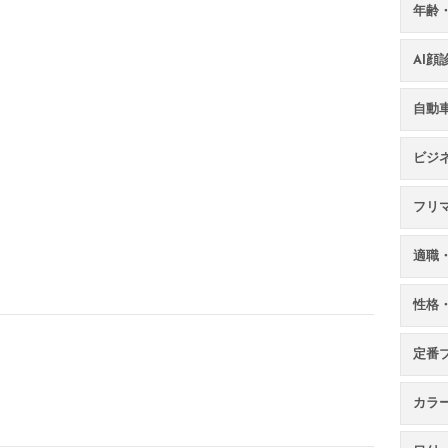
年齢
AI
自動
ビジ
フリ
適職
性格
定番
カラ