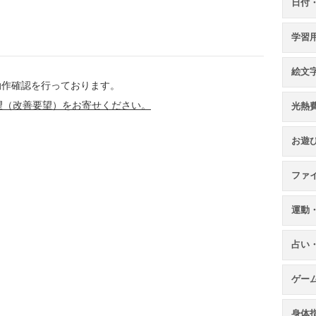
日付
学習
絵文
、動作確認を行っております。
望（改善要望）をお寄せください。
光熱
お遊
ファ
運動
占い
ゲー
身体