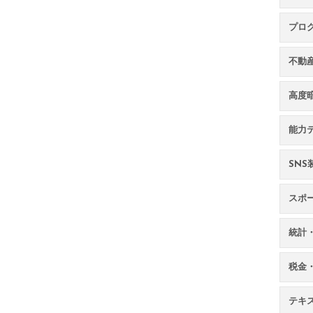
プロ
不動
高度
能力
SN
スポ
統計
税金
テキ