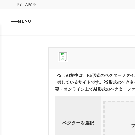
PS
→
AI
変換
MENU
PS
→
AI
変換は、
PS
形式のベクターファイ
供しているサイトです。
PS
形式のベクタ
要・オンライン上で
AI
形式のベクターフ
ベクターを選択