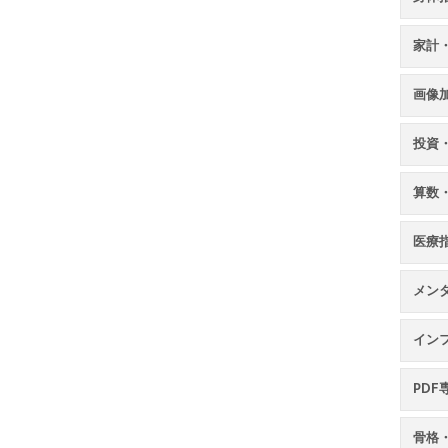
家計
画像
投資
算数
医療
メン
イン
PDF
骨格・