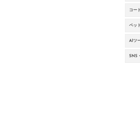
コー
ペッ
AIツ
SNS・