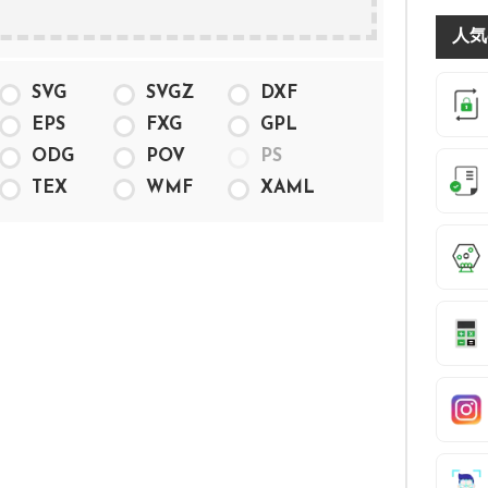
人気
SVG
SVGZ
DXF
EPS
FXG
GPL
ODG
POV
PS
TEX
WMF
XAML