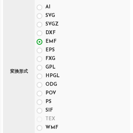
AI
SVG
SVGZ
DXF
EMF
EPS
FXG
GPL
変換形式
HPGL
ODG
POV
PS
SIF
TEX
WMF