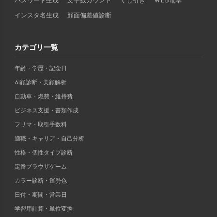
パスワード生成
文字数カウント
くじ引き
WEB電卓
インスタ名生成
顔面偏差値診断
カテゴリ一覧
年齢・学歴・記念日
AI顔診断・美顔解析
自動車・燃費・維持費
ビジネス支援・書類作成
フリマ・取引手数料
適職・キャリア・自己分析
性格・個性タイプ診断
定番ブラウザゲーム
カラー診断・運勢色
日付・期間・営業日
学習用計算・単位変換