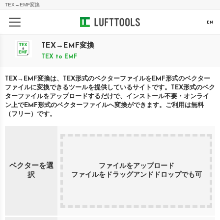
TEX
→
EMF
変換
EN
TEX
→
EMF
変換
TEX
to
EMF
TEX
→
EMF
変換は、
TEX
形式のベクターファイルを
EMF
形式のベクター
ファイルに変換できるツールを提供しているサイトです。
TEX
形式のベク
ターファイルをアップロードするだけで、インストール不要・オンライ
ン上で
EMF
形式のベクターファイルへ変換ができます。ご利用は無料
（フリー）です。
ベクターを選
ファイルをアップロード
ファイルをドラッグアンドドロップでも可
択