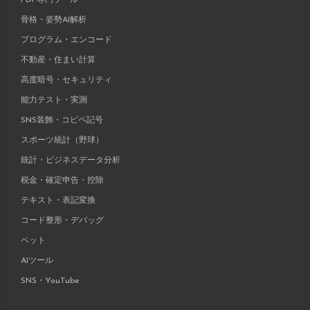
骨格・姿勢AI解析
プログラム・エンコード
不動産・住まい計算
高度暗号・セキュリティ
能力テスト・実測
SNS装飾・コピペ記号
スポーツ統計（野球）
統計・ビジネスデータ分析
税金・確定申告・控除
テキスト・表記変換
コード整形・デバッグ
ペット
AIツール
SNS・YouTube